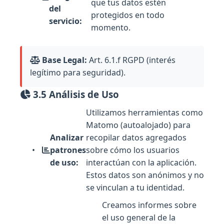
que tus datos estén
del
protegidos en todo
servicio:
momento.
Base Legal:
Art. 6.1.f RGPD (interés
legítimo para seguridad).
3.5 Análisis de Uso
Utilizamos herramientas como
Matomo (autoalojado) para
Analizar
recopilar datos agregados
patrones
sobre cómo los usuarios
de uso:
interactúan con la aplicación.
Estos datos son anónimos y no
se vinculan a tu identidad.
Creamos informes sobre
el uso general de la