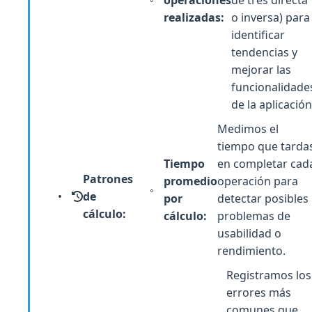
operaciones
de tres directa
realizadas:
o inversa) para
identificar
tendencias y
mejorar las
funcionalidade
de la aplicación
Medimos el
tiempo que tarda
Tiempo
en completar cad
Patrones
promedio
operación para
de
por
detectar posibles
cálculo:
cálculo:
problemas de
usabilidad o
rendimiento.
Registramos los
errores más
comunes que